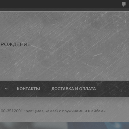
ЗРОЖДЕНИЕ
КОНТАКТЫ
ДОСТАВКА И ОПЛАТА
100-3512001 *рдв* (маз, камаз) с пружинами и шайбами