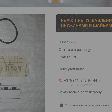
1
2
3
РЕМ.К-Т РЕГУЛ.ДАВЛЕНИЯ
ПРУЖИНАМИ И ШАЙБА
В наличии
Оптом и в розницу
Код:
85270
Цену уточняйте
+375 (44) 742-94-44
ГАЗ,УАЗ,Viber
Заказ только по телефону
Условия оплаты и доставки