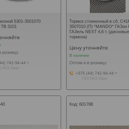
мозной 5301-3501070
Тормоз стояночный в сб. C41
 ТВ 3101
3507010 (П) *MANDO* ГАЗон 
ГАЗель NEXT 4,6 т. (дисковы
точняйте
тормоза)
и
Цену уточняйте
в розницу
В наличии
Оптом и в розницу
44) 742-94-44
,УАЗ,Viber
+375 (44) 742-94-44
ГАЗ,УАЗ,Viber
640
601788