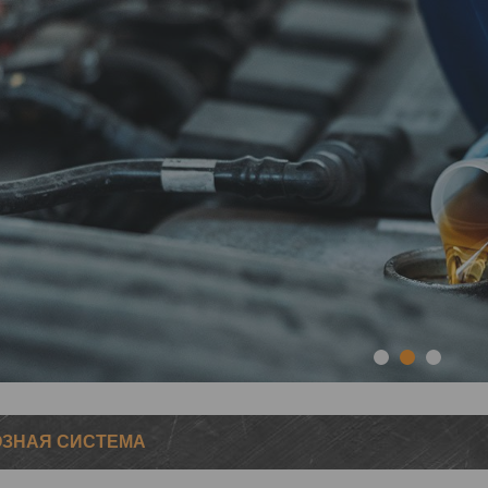
1
2
3
ЗНАЯ СИСТЕМА