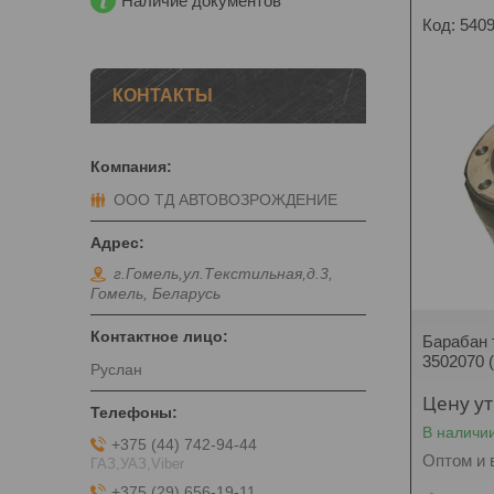
Наличие документов
540
КОНТАКТЫ
ООО ТД АВТОВОЗРОЖДЕНИЕ
г.Гомель,ул.Текстильная,д.3,
Гомель, Беларусь
Барабан 
3502070 
Руслан
Цену у
В наличи
+375 (44) 742-94-44
Оптом и 
ГАЗ,УАЗ,Viber
+375 (29) 656-19-11