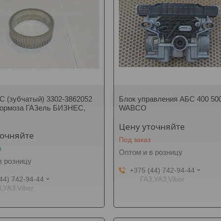
С (зубчатый) 3302-3862052
Блок управления АБС 400 500
тормоза ГАЗель БИЗНЕС,
WABCO
Цену уточняйте
точняйте
Под заказ
и
Оптом и в розницу
в розницу
+375 (44) 742-94-44
44) 742-94-44
ГАЗ,УАЗ,Viber
,УАЗ,Viber