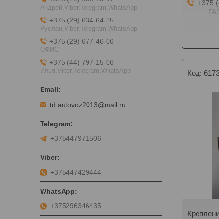
+375 (
Андрей,Viber,Telegram,WhatsApp
ГАЗ
+375 (29) 634-64-35
Руслан,Viber,Telegram,WhatsApp
+375 (29) 677-46-06
ОФИС
+375 (44) 797-15-06
Илья,Viber,Telegram,WhatsApp
617
td.autovoz2013@mail.ru
+375447971506
+375447429444
+375296346435
Креплени