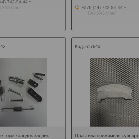
44) 742-94-44
,УАЗ,Viber
+375 (44) 742-94-44
ГАЗ,УАЗ,Viber
342
617649
е торм.колодок задних
Пластина прижимная суппорт