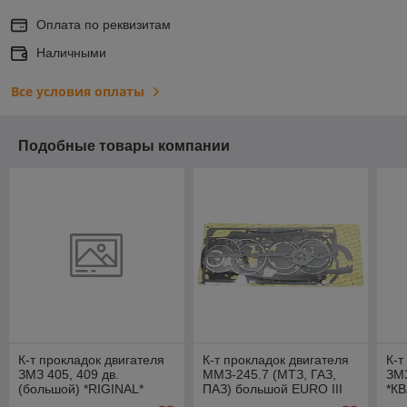
Оплата по реквизитам
Наличными
Все условия оплаты
Подобные товары компании
К-т прокладок двигателя
К-т прокладок двигателя
К-т
ЗМЗ 405, 409 дв.
ММЗ-245.7 (МТЗ, ГАЗ,
ЗМЗ
(большой) *RIGINAL*
ПАЗ) большой EURO III
*К
Premium 1174495
405