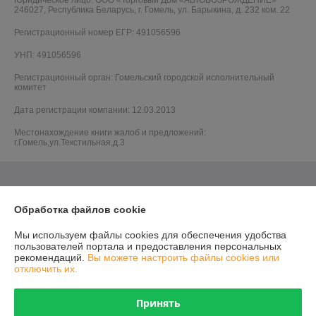
Юридическое лицо:
ООО «Торговый Дом «АВТОВОЗРОЖДЕНИЕ»
246027, Республика Беларусь, г. Гомель, ул. Барыкина, д. 232 ком. 22
Регистрационный номер ЕГР: 491056596
УНП: 491056596
Регистрационный орган: Гомельский городской исполнительный
комитет
Дата регистрации компании: 12.03.2013
Местонахождение книги жалоб и предложений:
г.Гомель,ул.Текстильная,д.3
Обработка файлов cookie
Мы используем файлы cookies для обеспечения удобства
пользователей портала и предоставления персональных
рекомендаций.
Вы можете настроить файлы cookies или
отключить их.
Принять