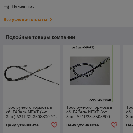
Наличными
Все условия оплаты
Подобные товары компании
Трос ручного тормоза в
Трос ручного тормоза в
Тро
сб. ГАЗель NEXT (к-т
сб. ГАЗель NEXT (к-т
сб.
3шт.) A21R32-3508800 *G-
3шт.) A21R23-3508800
3шт
PART* длинная база
*RIGINAL*
*RI
Цену уточняйте
Цену уточняйте
Це