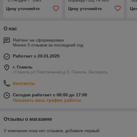
*СТАНДАРТ* (без
образца ГБЦ 74 поз.
*Б
прокладок ГБЦ) к-т 23 шт.
*ООО "ГБЦ"
(ГБ
Цену уточняйте
Цену уточняйте
Це
*Рязань*
О нас
Рейтинг не сформирован
Менее 5 отзывов за последний год
Работает с 20.01.2025
г. Гомель
г.Гомель,ул.Текстильная,д.3, Гомель, Беларусь
Контакты
Сегодня работает с 08:00 до 17:00
Показать весь график работы
Отзывы о магазине
У компании пока нет отзывов, добавьте первый