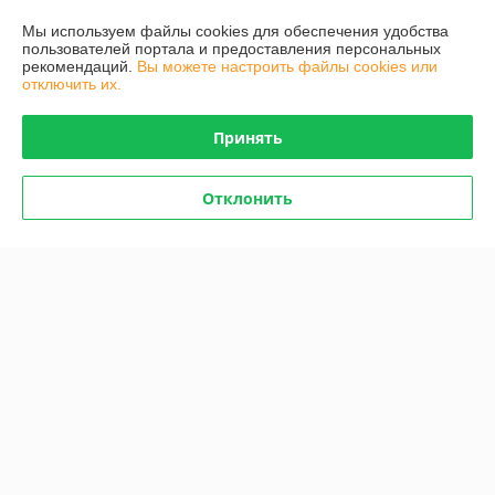
Мы используем файлы cookies для обеспечения удобства
Полная версия сайта
пользователей портала и предоставления персональных
рекомендаций.
Вы можете настроить файлы cookies или
отключить их.
Политика обработки cookies
Принять
Сайт создан на платформе Deal.by
Отклонить
Информация для покупателя
Юридическое лицо:
ООО «Торговый Дом «АВТОВОЗРОЖДЕНИЕ»
246027, Республика Беларусь, г. Гомель, ул. Барыкина, д. 232 ком. 22
Регистрационный номер ЕГР: 491056596
УНП: 491056596
Регистрационный орган: Гомельский городской исполнительный
комитет