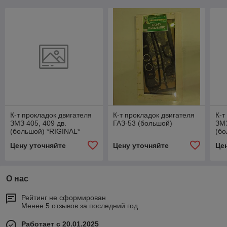
К-т прокладок двигателя
К-т прокладок двигателя
К-т
ЗМЗ 405, 409 дв.
ГАЗ-53 (большой)
ЗМЗ
(большой) *RIGINAL*
(бо
Premium 1174495
420
Цену уточняйте
Цену уточняйте
Це
00
О нас
Рейтинг не сформирован
Менее 5 отзывов за последний год
Работает с 20.01.2025