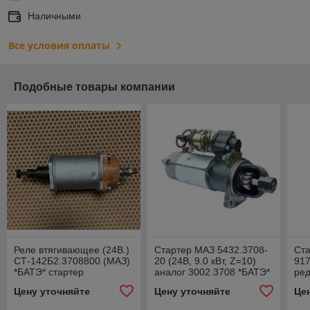
Наличными
Все условия оплаты
Подобные товары компании
Реле втягивающее (24В.)
Стартер МАЗ 5432.3708-
Ст
СТ-142Б2.3708800 (МАЗ)
20 (24В, 9.0 кВт, Z=10)
917
*БАТЭ* стартер
аналог 3002.3708 *БАТЭ*
ре
СТ-142Б2, СТ-142-3708-
*M
Цену уточняйте
Цену уточняйте
Це
10, СТ-142Т(10)