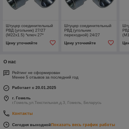
Штуцер соединительный
Штуцер соединительный
Шт
РВД (угольник) 27/27
РВД (угольник
РВД
(М22х1.5) *ключ 27*
переходной) 24/27
(М1
(М20х1.5 / М22х1.5)
Цену уточняйте
Цену уточняйте
Це
*ключ 24 / ключ 27*
О нас
Рейтинг не сформирован
Менее 5 отзывов за последний год
Работает с 20.01.2025
г. Гомель
г.Гомель,ул.Текстильная,д.3, Гомель, Беларусь
Контакты
Показать весь график работы
Сегодня выходной