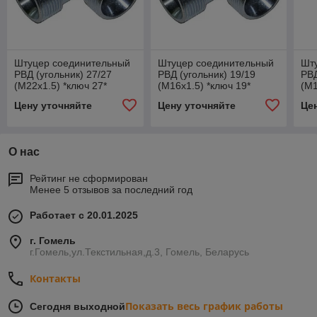
Штуцер соединительный
Штуцер соединительный
Шт
РВД (угольник) 27/27
РВД (угольник) 19/19
РВД
(М22х1.5) *ключ 27*
(М16х1.5) *ключ 19*
(М1
Цену уточняйте
Цену уточняйте
Це
О нас
Рейтинг не сформирован
Менее 5 отзывов за последний год
Работает с 20.01.2025
г. Гомель
г.Гомель,ул.Текстильная,д.3, Гомель, Беларусь
Контакты
Показать весь график работы
Сегодня выходной