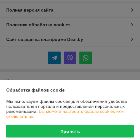
Полная версия сайта
Политика обработки cookies
Сайт создан на платформе Deal.by
Информация для покупателя
Обработка файлов cookie
Юридическое лицо:
ООО «Торговый Дом «АВТОВОЗРОЖДЕНИЕ»
246027, Республика Беларусь, г. Гомель, ул. Барыкина, д. 232 ком. 22
Мы используем файлы cookies для обеспечения удобства
Регистрационный номер ЕГР: 491056596
пользователей портала и предоставления персональных
рекомендаций.
Вы можете настроить файлы cookies или
УНП: 491056596
отключить их.
Регистрационный орган: Гомельский городской исполнительный
комитет
Принять
Дата регистрации компании: 12.03.2013