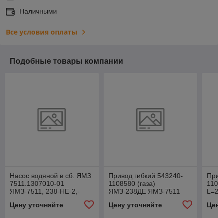
Наличными
Все условия оплаты
Подобные товары компании
Насос водяной в сб. ЯМЗ
Привод гибкий 543240-
При
7511.1307010-01
1108580 (газа)
110
ЯМЗ-7511, 238-НЕ-2,-
ЯМЗ-238ДЕ ЯМЗ-7511
L=
БЕ-2 (EURO 2/3) узкий
L=2660/2080
(Я
Цену уточняйте
Цену уточняйте
Це
шкив *СПЕЦМАШ*