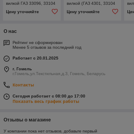
вилкой ГАЗ 33096, 33104
вилкой (ГАЗ 4301, 33104
вил
дв. Cummins *GPART*
Валдай) *ТЮМЕНЬ*
Ва
Цену уточняйте
Цену уточняйте
Це
О нас
Рейтинг не сформирован
Менее 5 отзывов за последний год
Работает с 20.01.2025
г. Гомель
г.Гомель,ул.Текстильная,д.3, Гомель, Беларусь
Контакты
Сегодня работает с 08:00 до 17:00
Показать весь график работы
Отзывы о магазине
У компании пока нет отзывов, добавьте первый