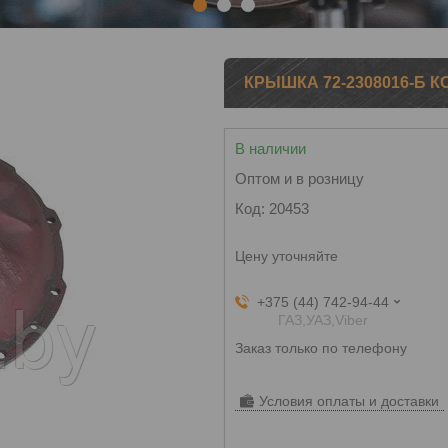
1
2
3
КРЫШКА 72-2308016-Б 
В наличии
Оптом и в розницу
Код:
20453
Цену уточняйте
+375 (44) 742-94-44
ГАЗ,УАЗ,Viber
Заказ только по телефону
Условия оплаты и доставки