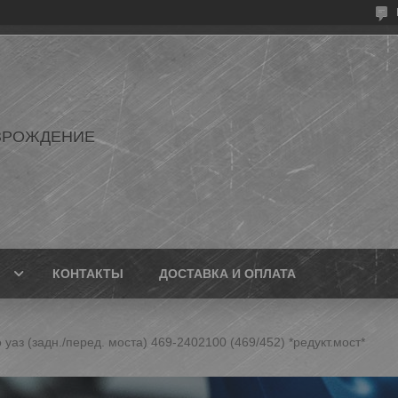
ЗРОЖДЕНИЕ
КОНТАКТЫ
ДОСТАВКА И ОПЛАТА
уаз (задн./перед. моста) 469-2402100 (469/452) *редукт.мост*