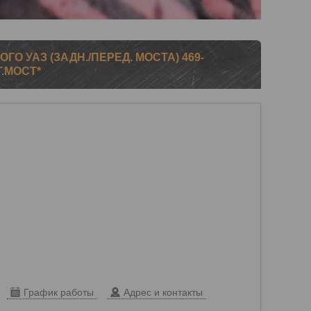
О УАЗ (ЗАДН./ПЕРЕД. МОСТА) 469-
Т.МОСТ*
График работы
Адрес и контакты