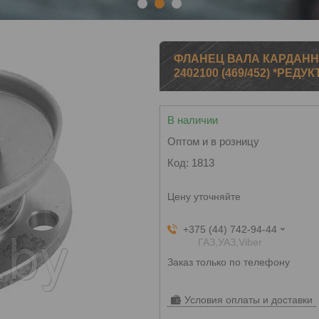
1
2
3
ФЛАНЕЦ ВАЛА КАРДАННОГ
2402100 (469/452) *РЕДУК
В наличии
Оптом и в розницу
Код:
1813
Цену уточняйте
+375 (44) 742-94-44
ГАЗ,УАЗ,Viber
Заказ только по телефону
Условия оплаты и доставки