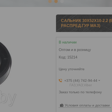
1
2
3
САЛЬНИК 30Х52Х10-2.2 
РАСПРЕД.ГУР МАЗ)
В наличии
Оптом и в розницу
Код:
15214
Цену уточняйте
+375 (44) 742-94-44
ГАЗ,УАЗ,Viber
Заказ только по телефону
Условия оплаты и доставки