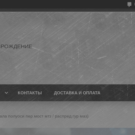
ЗРОЖДЕНИЕ
КОНТАКТЫ
ДОСТАВКА И ОПЛАТА
ала полуоси пер.мост мтз / распред.гур маз)