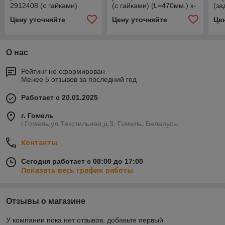
2912408 (с гайками)
(с гайками) (L=470мм.) к-
(за
(L=425мм.) к-т 2 шт.
т 2 шт. *RIGINAL* 1159179
*RI
Цену уточняйте
Цену уточняйте
Це
*RIGINAL* 1159171
О нас
Рейтинг не сформирован
Менее 5 отзывов за последний год
Работает с 20.01.2025
г. Гомель
г.Гомель,ул.Текстильная,д.3, Гомель, Беларусь
Контакты
Сегодня работает с 08:00 до 17:00
Показать весь график работы
Отзывы о магазине
У компании пока нет отзывов, добавьте первый