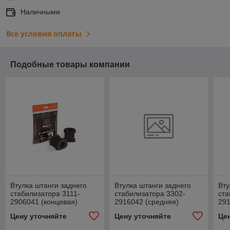
Наличными
Все условия оплаты
Подобные товары компании
Втулка штанги заднего
Втулка штанги заднего
Вту
стабилизатора 3111-
стабилизатора 3302-
ста
2906041 (концевая)
2916042 (средняя)
291
ГАЗель, NEXT к-т 2 шт.
полиуретан (к-т 2 шт.)
Цену уточняйте
Цену уточняйте
Це
"СЭВИ-ЭКСПЕРТ"
*ROSTECO* 20430