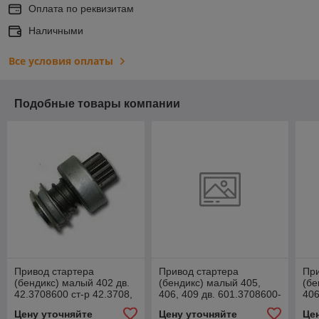
Оплата по реквизитам
Наличными
Все условия оплаты
Подобные товары компании
Привод стартера
Привод стартера
При
(бендикс) малый 402 дв.
(бендикс) малый 405,
(бе
42.3708600 ст-р 42.3708,
406, 409 дв. 601.3708600-
406
421, 422 *БАТЭ* Z=9
02 *КЗАТЭ*
*Э
Цену уточняйте
Цену уточняйте
Це