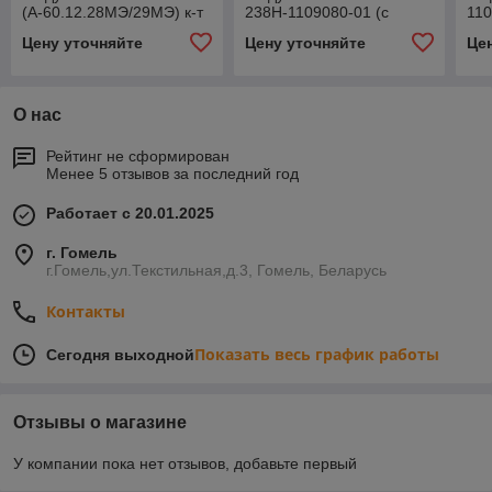
(А-60.12.28МЭ/29МЭ) к-т
238Н-1109080-01 (с
110
2 шт. *ЭФАТОН* Т-150,
дном) *RAIDER* EFV-467
*R
Цену уточняйте
Цену уточняйте
Це
Дон-680,ТО-28
О нас
Рейтинг не сформирован
Менее 5 отзывов за последний год
Работает с 20.01.2025
г. Гомель
г.Гомель,ул.Текстильная,д.3, Гомель, Беларусь
Контакты
Показать весь график работы
Сегодня выходной
Отзывы о магазине
У компании пока нет отзывов, добавьте первый