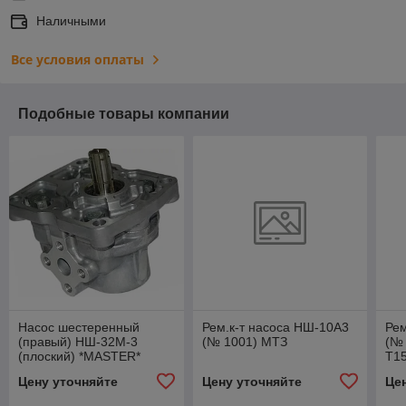
Наличными
Все условия оплаты
Подобные товары компании
Насос шестеренный
Рем.к-т насоса НШ-10А3
Рем
(правый) НШ-32М-3
(№ 1001) МТЗ
(№ 
(плоский) *MASTER*
Т1
Цену уточняйте
Цену уточняйте
Це