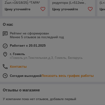
Zшл.=16/18/25) *ТАРА*
редуктора (L=512мм.,
(L=
Zшл.=12/20) МТЗ *ТАРА*
*А*
Цену уточняйте
Цену уточняйте
Це
О нас
Рейтинг не сформирован
Менее 5 отзывов за последний год
Работает с 20.01.2025
г. Гомель
г.Гомель,ул.Текстильная,д.3, Гомель, Беларусь
Контакты
Показать весь график работы
Сегодня выходной
Отзывы о магазине
У компании пока нет отзывов, добавьте первый