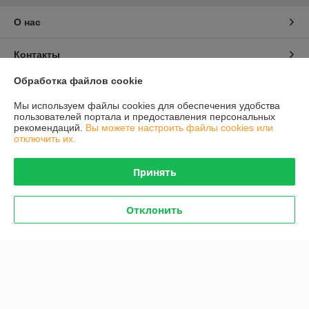
О нас
Контакты
Обработка файлов cookie
Доставка и оплата
Мы используем файлы cookies для обеспечения удобства
пользователей портала и предоставления персональных
График работы
рекомендаций.
Вы можете настроить файлы cookies или
отключить их.
Полная версия сайта
Принять
Политика обработки cookies
Отклонить
Сайт создан на платформе Deal.by
Информация для покупателя