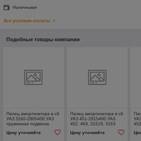
Наличными
Все условия оплаты
Подобные товары компании
Палец амортизатора в сб.
Палец амортизатора в сб.
Пал
УАЗ 3160-2905400 УАЗ
УАЗ 451-2915400 УАЗ
УАЗ
пружинная подвеска
452, 469, 31519, 3163
452
*RIGINAL* 0736229
*RIGINAL* 0702307
*RI
Цену уточняйте
Цену уточняйте
Це