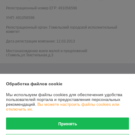
Регистрационный номер ЕГР: 491056596
УНП: 491056596
Регистрационный орган: Гомельский городской исполнительный
комитет
Дата регистрации компании: 12.03.2013
Местонахождение книги жалоб и предложений:
г.Гомель,ул.Текстильная,д.3
Обработка файлов cookie
Мы используем файлы cookies для обеспечения удобства
пользователей портала и предоставления персональных
рекомендаций.
Вы можете настроить файлы cookies или
отключить их.
Принять