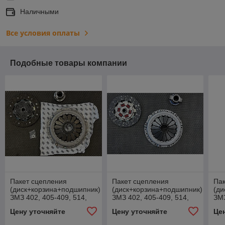
Наличными
Все условия оплаты
Подобные товары компании
Пакет сцепления
Пакет сцепления
Пак
(диск+корзина+подшипник)
(диск+корзина+подшипник)
(ди
ЗМЗ 402, 405-409, 514,
ЗМЗ 402, 405-409, 514,
ЗМЗ
УМЗ дв. *TRIALLI* FR-797
УМЗ дв. *БелМаг*
УМЗ
Цену уточняйте
Цену уточняйте
Це
ВМ.5812
16