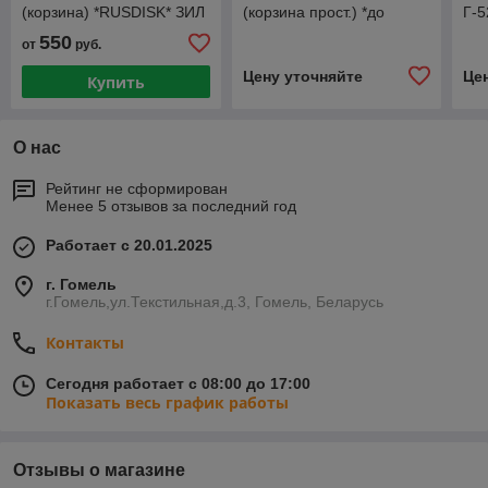
(корзина) *RUSDISK* ЗИЛ
(корзина прост.) *до
Г-5
130, 5301
1994г. выпуска*
550
от
руб.
*MasterParts*
Цену уточняйте
Це
Купить
О нас
Рейтинг не сформирован
Менее 5 отзывов за последний год
Работает с 20.01.2025
г. Гомель
г.Гомель,ул.Текстильная,д.3, Гомель, Беларусь
Контакты
Сегодня работает с 08:00 до 17:00
Показать весь график работы
Отзывы о магазине